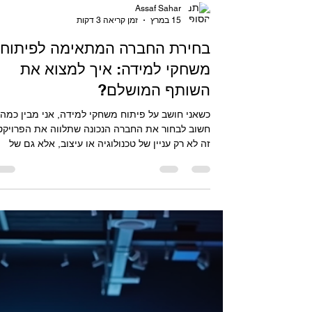
Assaf Sahar
15 במרץ
זמן קריאה 3 דקות
בחירת החברה המתאימה לפיתוח
משחקי למידה: איך למצוא את
השותף המושלם?
כשאני חושב על פיתוח משחקי למידה, אני מבין כמה
חשוב לבחור את החברה הנכונה שתלווה את הפרויקט
זה לא רק עניין של טכנולוגיה או עיצוב, אלא גם של
הבנה עמוקה של המטרות, הקהל והמסר שברצוננו
להעביר. אז איך בוחרים חברה שמתאימה בדיוק
לצרכים שלכם? אני כאן כדי לעזור לכם לעשות את
הבחירה הנכונה. למה חשוב לבחור חברה למשחקי