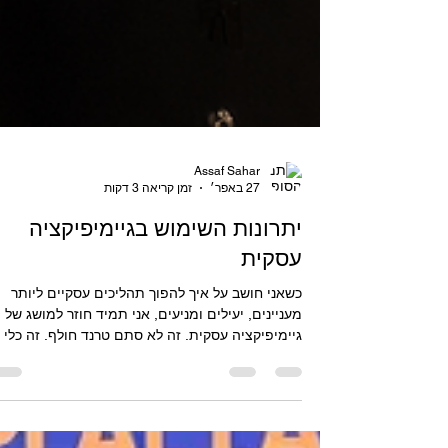
Assaf Sahar
27 באפר׳
זמן קריאה 3 דקות
יתרונות השימוש בגיימיפיקציה
עסקית
כשאני חושב על איך להפוך תהליכים עסקיים ליותר
מעניינים, יעילים ומניעים, אני תמיד חוזר למושג של
גיימיפיקציה עסקית. זה לא סתם טרנד חולף. זה כלי
שמאפשר לנו לשלב אלמנטים של משחק בתוך פעילוי
יומיומיות, וכך להעלות את המוטיבציה, המעורבות
והתוצאות. במיוחד בארגונים בתחומי החינוך, הבריאו