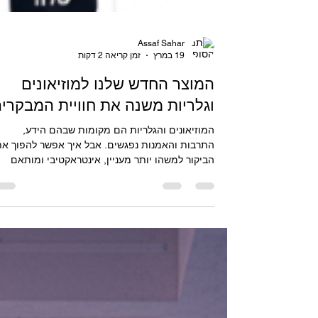
Assaf Sahar
19 במרץ
זמן קריאה 2 דקות
המוצר החדש שלנו למוזיאונים
וגלריות משנה את חוויית המבקרי
המוזיאונים והגלריות הם מקומות שבהם הידע,
התרבות והאמנות נפגשים. אבל איך אפשר להפוך את
הביקור למשהו יותר מעניין, אינטראקטיבי ומותאם
אישית? כאן נכנס לתמונה המוצר החדש שלנו, שמציע
פתרון דיגיטלי מתקדם שמחבר בין המבקרים לתוכן
בצורה חכמה ונגישה. למה מוזיאונים וגלריות צריכים
פתרונות דיגיטליים? בעידן שבו הטכנולוגיה נמצאת ב
מקום, המבקרים מצפים לחוויות עשירות ומותאמות