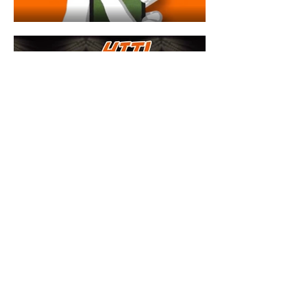
studio.gamefactory@gmail.com
©2024 by Game Factory. Proudly created with Wix.com